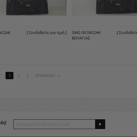
SM,ΣΑΚ
[ Συνδεθείτε για τιμή ]
3942-50 SM,ΣΑΚ
[ Συνδεθείτ
ΒΟΥΑΓΙΆΣ
Γ
1
2
3
ΕΠΌΜΕΝΟ
ές!