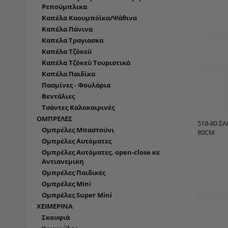
Ρεπούμπλικα
Καπέλα Καουμπόϊκα/Ψάθινα
Καπέλα Πάνινα
Καπελα Τραγιασκα
Καπέλα Τζόκεϋ
Καπέλα Τζόκεϋ Τουριστικά
Καπέλα Παιδίκα
Πασμίνες - Φουλάρια
Βεντάλιες
Τσάντες Καλοκαιρινές
ΟΜΠΡΕΛΕΣ
518-80 Σ
Ομπρέλες Μπαστούνι
80CM
Ομπρέλες Αυτόματες
Ομπρέλες Αυτόματες. open-close κε
Αντιανεμικη
Ομπρέλες Παιδικές
Ομπρέλες Mini
Ομπρέλες Super Mini
ΧΕΙΜΕΡΙΝΑ
Σκουφιά