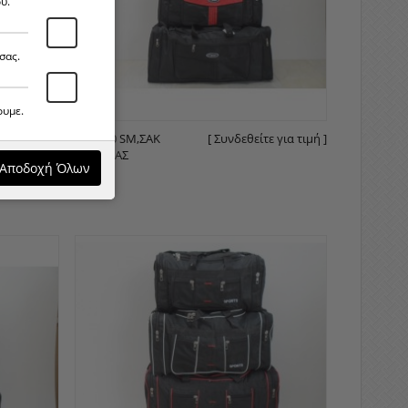
υ.
σας.
ουμε.
ε για τιμή ]
3947-70 SM,ΣΑΚ
[ Συνδεθείτε για τιμή ]
ΒΟΥΑΓΙΆΣ
Αποδοχή Όλων