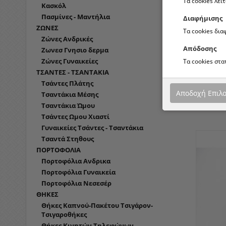
Τα cookies λει
Κασκόλ
Πασμίνες - Μαντήλια
Διαφήμισης
ΖΩΝΕΣ
Τα cookies δι
Ζώνες Ανδρικές
Απόδοσης
Ζωνεσ Γνησιο δερμα
Ζώνες Γυναικείες
Τα cookies στ
ΤΣΑΝΤΕΣ - ΤΣΑΝΤΑΚΙΑ
569-4 818
Τσάντες Πλάτης
ΒΟΥΑΓΙΆΣ
Αποδοχή Επιλ
Τσαντάκια Μέσης
Τσαντάκια Ώμου
Τσάντες Ωμου Χιαστί
Γυναικείες Τσάντες - Τσαντάκια
Τσαντά Στηθους
ΠΟΡΤΟΦΟΛΙΑ
Πορτοφόλια Ανδρικα
Πορτοφόλια Γυναικεία
Πορτοφόλια Νεσεσέρ
ΘΗΚΕΣ
Θήκες Καπνού-Πακέτου Τσιγάρον-
Τσιγαροθήκες
Θήκες Κινητών Τηλεφώνων