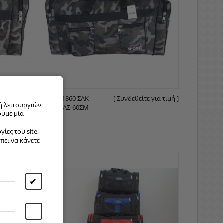
ε για τιμή ]
569-4 81860 ΣΑΚ
[ Συνδεθείτε για τιμή ]
ή λειτουργιών
ΒΟΥΑΓΙΆΣ-60ΣΜ
ουμε μία
ίες του site,
έπει να κάνετε
✔