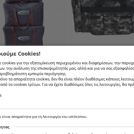
ιούμε Cookies!
 ΒΟΥΑΓΙΆΣ-
[ Συνδεθείτε για τιμή ]
569-4 81850 ΣΑΚ
[ Συνδεθείτ
 cookies για την εξατομίκευση περιεχομένου και διαφημίσεων, την παροχ
0CM
ΒΟΥΑΓΙΆΣ- 50ΣΜ
ν, την ανάλυση της επισκεψιμότητάς μας, αλλά και για να σας εξασφαλίσ
προβλημάτιστη εμπειρία περιήγησης.
όνο τα απαραίτητα cookies, δεν θα είναι πλέον διαθέσιμες κάποιες λειτουργ
πό τα cookies τρίτων. Για να έχετε διαθέσιμες όλες τις λειτουργίες, θα πρ
s
s είναι απαραίτητα για τη λειτουργία του ιστότοπου.
τητας