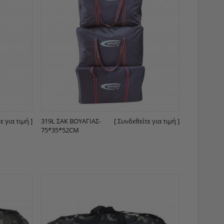
ε για τιμή ]
319L ΣΑΚ ΒΟΥΑΓΙΆΣ-
[ Συνδεθείτε για τιμή ]
75*35*52CM