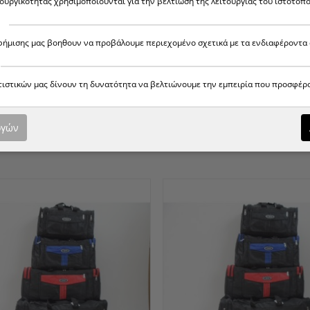
τουργικότητας χρησιμοποιούνται για την βελτίωση της λειτουργίας του ιστότοπο
αφήμισης μας βοηθουν να προβάλουμε περιεχομένο σχετικά με τα ενδιαφέροντα 
ατιστικών μας δίνουν τη δυνατότητα να βελτιώνουμε την εμπειρία που προσφέρ
70 ΣΑΚ
[ Συνδεθείτε για τιμή ]
569-4 81880 ΣΑΚ
[ Συνδεθείτ
-70ΣΜ
ΒΟΥΑΓΙΆΣ-80ΣΜ
ογών