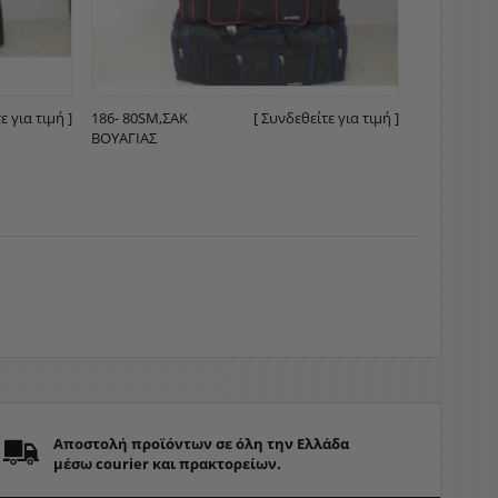
ε για τιμή ]
186- 80SM,ΣΑΚ
[ Συνδεθείτε για τιμή ]
ΒΟΥΑΓΙΆΣ
Αποστολή προϊόντων σε όλη την Ελλάδα
μέσω courier και πρακτορείων.