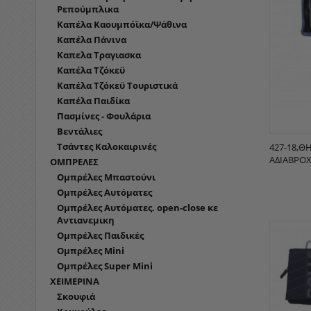
Ρεπούμπλικα
Καπέλα Καουμπόϊκα/Ψάθινα
Καπέλα Πάνινα
Καπελα Τραγιασκα
Καπέλα Τζόκεϋ
Καπέλα Τζόκεϋ Τουριστικά
Καπέλα Παιδίκα
Πασμίνες - Φουλάρια
Βεντάλιες
Τσάντες Καλοκαιρινές
427-18,Θ
ΑΔΙΆΒΡΟ
ΟΜΠΡΕΛΕΣ
Ομπρέλες Μπαστούνι
Ομπρέλες Αυτόματες
Ομπρέλες Αυτόματες. open-close κε
Αντιανεμικη
Ομπρέλες Παιδικές
Ομπρέλες Mini
Ομπρέλες Super Mini
ΧΕΙΜΕΡΙΝΑ
Σκουφιά