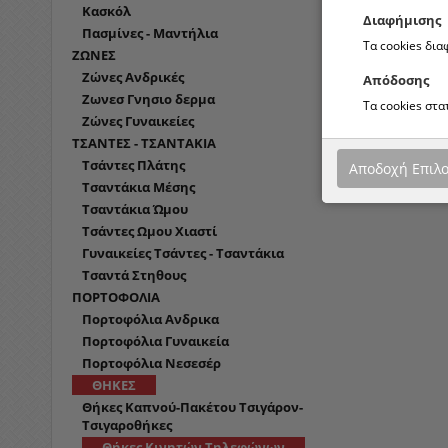
Κασκόλ
Διαφήμισης
Πασμίνες - Μαντήλια
Τα cookies δι
ΖΩΝΕΣ
Ζώνες Ανδρικές
Απόδοσης
Ζωνεσ Γνησιο δερμα
Τα cookies στ
Ζώνες Γυναικείες
ΤΣΑΝΤΕΣ - ΤΣΑΝΤΑΚΙΑ
Τσάντες Πλάτης
Αποδοχή Επιλ
Τσαντάκια Μέσης
Τσαντάκια Ώμου
Τσάντες Ωμου Χιαστί
Γυναικείες Τσάντες - Τσαντάκια
Τσαντά Στηθους
ΠΟΡΤΟΦΟΛΙΑ
Πορτοφόλια Ανδρικα
Πορτοφόλια Γυναικεία
Πορτοφόλια Νεσεσέρ
ΘΗΚΕΣ
Θήκες Καπνού-Πακέτου Τσιγάρον-
Τσιγαροθήκες
Θήκες Κινητών Τηλεφώνων