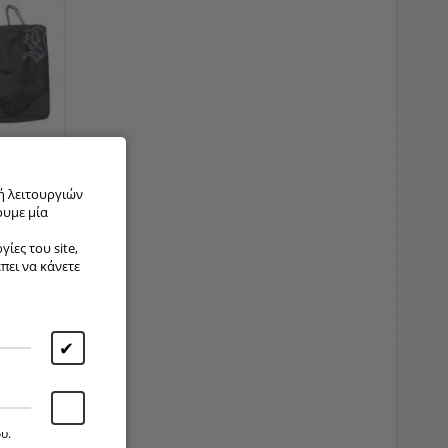
ε για τιμή ]
ή λειτουργιών
ουμε μία
ίες του site,
έπει να κάνετε
✔
υ.