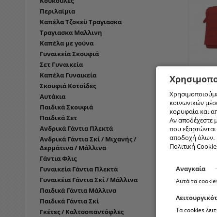
Κουκούλες
Περιλαίμια
Καπέλα Τζοκεϋ Τραγιασκα
Τραγιασκα Μαλλινη
Καπέλα με γούνα
Γυναικεία Σκουφιά
Σετ Γυναικεία
Καπέλα Γυναικεία
Χρησιμοπο
ΘΉΚΙ ΚΙΝ
Σκουφιά Κοτσίδες
Χρησιμοποιούμε
Αυτάκια
κοινωνικών μέσω
Παιδικά Σκουφιά
κορυφαία και α
Παιδικά Σετ
Αν αποδέχεστε μ
Ανδρικά Γάντια Πλεκτά
που εξαρτώνται α
αποδοχή όλων.
Ανδρικά Γάντια Σκί / Μιχανής /
Πολιτική Cookie
Δερμάτινα / Μάλλινα
Γάντια Φλις
Αναγκαία
Γυναικεία Γάντια Πλεκτά
Γυναικέια Γάντια Σκί / Μάλλινα
Αυτά τα cookie
Παιδικά Γάντια Μάλλινα
Λειτουργικό
Παιδικά Γάντια Σκί
Τα cookies λει
Γκέτες / Καλτσοπαντόφλες