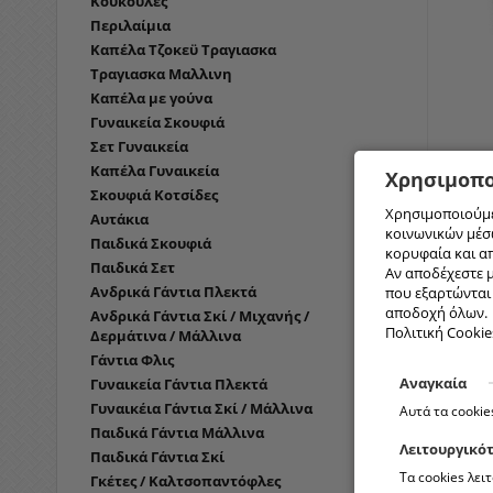
Κουκούλες
Περιλαίμια
Καπέλα Τζοκεϋ Τραγιασκα
Τραγιασκα Μαλλινη
Καπέλα με γούνα
Γυναικεία Σκουφιά
Σετ Γυναικεία
Καπέλα Γυναικεία
Χρησιμοπο
Σκουφιά Κοτσίδες
418 ΟΜΠ
Χρησιμοποιούμε
Αυτάκια
ΑΥΤΌΜΑΤ
κοινωνικών μέσω
135...
Παιδικά Σκουφιά
κορυφαία και α
Παιδικά Σετ
Αν αποδέχεστε μ
Ανδρικά Γάντια Πλεκτά
που εξαρτώνται α
αποδοχή όλων.
Ανδρικά Γάντια Σκί / Μιχανής /
Πολιτική Cookie
Δερμάτινα / Μάλλινα
Γάντια Φλις
Αναγκαία
Γυναικεία Γάντια Πλεκτά
Γυναικέια Γάντια Σκί / Μάλλινα
Αυτά τα cookie
Παιδικά Γάντια Μάλλινα
Λειτουργικό
Παιδικά Γάντια Σκί
Τα cookies λει
Γκέτες / Καλτσοπαντόφλες