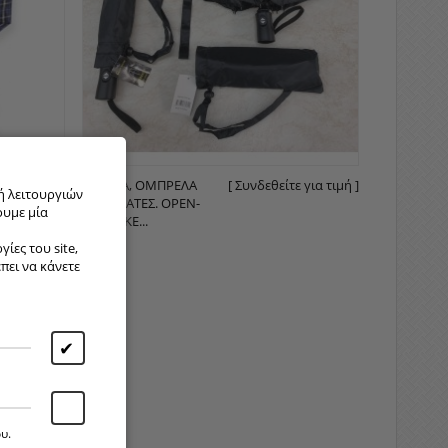
ε για τιμή ]
576-18A, ΟΜΠΡΈΛΑ
[ Συνδεθείτε για τιμή ]
ή λειτουργιών
ΑΥΤΌΜΑΤΕΣ. OPEN-
ουμε μία
CLOSE ΚΕ...
ίες του site,
έπει να κάνετε
✔
υ.