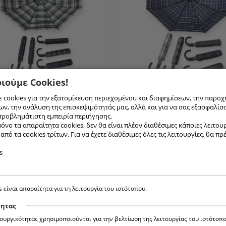
ιούμε Cookies!
ΡΈΛΑ ΣΠΑΣΤΉ
[ Συνδεθείτε για τιμή ]
417 ΟΜΠΡΈΛΑ ΣΠΑΣΤΉ
[ Συνδεθείτ
 cookies για την εξατομίκευση περιεχομένου και διαφημίσεων, την παροχ
Ι ΔΙΆΜΕΤΡΟΣ
ΑΥΤΌΜΑΤΙ ΔΙΆΜΕΤΡΟΣ
ν, την ανάλυση της επισκεψιμότητάς μας, αλλά και για να σας εξασφαλίσ
115...
προβλημάτιστη εμπειρία περιήγησης.
όνο τα απαραίτητα cookies, δεν θα είναι πλέον διαθέσιμες κάποιες λειτουργ
πό τα cookies τρίτων. Για να έχετε διαθέσιμες όλες τις λειτουργίες, θα πρ
s
s είναι απαραίτητα για τη λειτουργία του ιστότοπου.
τητας
τουργικότητας χρησιμοποιούνται για την βελτίωση της λειτουργίας του ιστότοπο