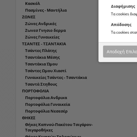
Κασκόλ
Διαφήμισης
Πασμίνες - Μαντήλια
Τα cookies δι
ΖΩΝΕΣ
Ζώνες Ανδρικές
Απόδοσης
Ζωνεσ Γνησιο δερμα
Τα cookies στ
Ζώνες Γυναικείες
ΤΣΑΝΤΕΣ - ΤΣΑΝΤΑΚΙΑ
Τσάντες Πλάτης
Αποδοχή Επιλ
Τσαντάκια Μέσης
Τσαντάκια Ώμου
Τσάντες Ωμου Χιαστί
Γυναικείες Τσάντες - Τσαντάκια
Τσαντά Στηθους
ΠΟΡΤΟΦΟΛΙΑ
Πορτοφόλια Ανδρικα
Πορτοφόλια Γυναικεία
Πορτοφόλια Νεσεσέρ
ΘΗΚΕΣ
Θήκες Καπνού-Πακέτου Τσιγάρον-
Τσιγαροθήκες
Θήκες Κινητών Τηλεφώνων