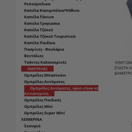
Ρεπούμπλικα
Καπέλα Καουμπόϊκα/Ψάθινα
Καπέλα Πάνινα
Καπελα Τραγιασκα
Καπέλα Τζόκεϋ
Καπέλα Τζόκεϋ Τουριστικά
Καπέλα Παιδίκα
Πασμίνες - Φουλάρια
Βεντάλιες
Τσάντες Καλοκαιρινές
10597 Ο
ΣΠΑΣΤΉ 
ΟΜΠΡΕΛΕΣ
ΔΙΆΜΕΤΡΟΣ
Ομπρέλες Μπαστούνι
Ομπρέλες Αυτόματες
Ομπρέλες Αυτόματες. open-close κε
Αντιανεμικη
Ομπρέλες Παιδικές
Ομπρέλες Mini
Ομπρέλες Super Mini
ΧΕΙΜΕΡΙΝΑ
Σκουφιά