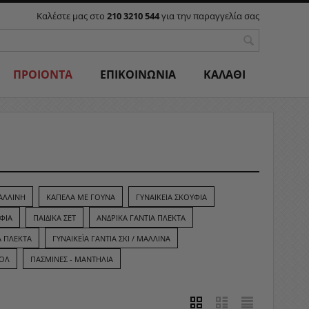
Καλέστε μας στο
210 3210 544
για την παραγγελία σας
ΠΡΟΙΟΝΤΑ
ΕΠΙΚΟΙΝΩΝΙΑ
ΚΑΛΑΘΙ
ΑΛΛΙΝΗ
ΚΑΠΈΛΑ ΜΕ ΓΟΎΝΑ
ΓΥΝΑΙΚΕΊΑ ΣΚΟΥΦΙΆ
ΥΦΙΆ
ΠΑΙΔΙΚΆ ΣΕΤ
ΑΝΔΡΙΚΆ ΓΆΝΤΙΑ ΠΛΕΚΤΆ
Α ΠΛΕΚΤΆ
ΓΥΝΑΙΚΈΙΑ ΓΆΝΤΙΑ ΣΚΊ / ΜΆΛΛΙΝΑ
ΚΌΛ
ΠΑΣΜΊΝΕΣ - ΜΑΝΤΉΛΙΑ