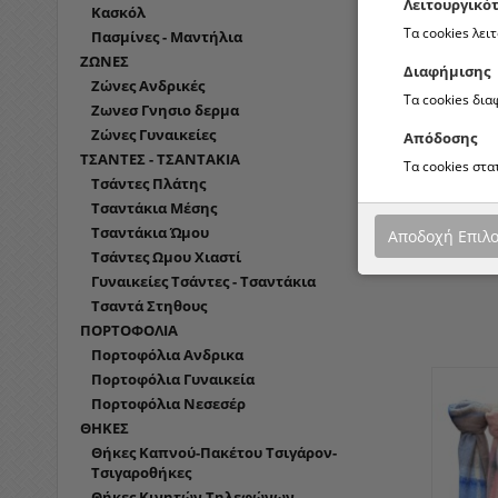
Λειτουργικό
Κασκόλ
Τα cookies λει
Πασμίνες - Μαντήλια
ΖΩΝΕΣ
Διαφήμισης
Ζώνες Ανδρικές
Τα cookies δι
Ζωνεσ Γνησιο δερμα
Ζώνες Γυναικείες
Απόδοσης
ΤΣΑΝΤΕΣ - ΤΣΑΝΤΑΚΙΑ
Τα cookies στ
Τσάντες Πλάτης
Τσαντάκια Μέσης
Τσαντάκια Ώμου
Αποδοχή Επιλ
Τσάντες Ωμου Χιαστί
ΠΑΣΜΊΝΕΣ
Γυναικείες Τσάντες - Τσαντάκια
Τσαντά Στηθους
ΠΟΡΤΟΦΟΛΙΑ
Πορτοφόλια Ανδρικα
Πορτοφόλια Γυναικεία
Πορτοφόλια Νεσεσέρ
ΘΗΚΕΣ
Θήκες Καπνού-Πακέτου Τσιγάρον-
Τσιγαροθήκες
Θήκες Κινητών Τηλεφώνων