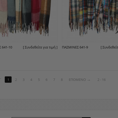
 641-10
[ Συνδεθείτε για τιμή ]
ΠΑΣΜΊΝΕΣ 641-9
[ Συνδεθείτ
Γ
1
2
3
4
5
6
7
8
ΕΠΌΜΕΝΟ
2 - 16