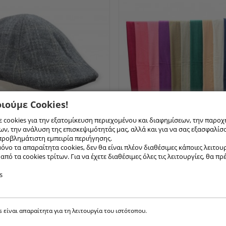
ιούμε Cookies!
 cookies για την εξατομίκευση περιεχομένου και διαφημίσεων, την παροχ
ν, την ανάλυση της επισκεψιμότητάς μας, αλλά και για να σας εξασφαλίσ
προβλημάτιστη εμπειρία περιήγησης.
ΠΑΣΜΊΝΕΣ 640-16
[ Συνδεθείτ
ΡΑΓΙΑΣΚΑ
[ Συνδεθείτε για τιμή ]
όνο τα απαραίτητα cookies, δεν θα είναι πλέον διαθέσιμες κάποιες λειτουργ
ΛΛΙΝΗ
πό τα cookies τρίτων. Για να έχετε διαθέσιμες όλες τις λειτουργίες, θα πρ
s
s είναι απαραίτητα για τη λειτουργία του ιστότοπου.