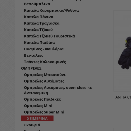
Ρεπούμπλικα
Καπέλα Καουμπόϊκα/Ψάθινα
Καπέλα Πάνινα
Καπελα Τραγιασκα
Καπέλα Τζόκεϋ
Καπέλα Τζόκεϋ Τουριστικά
Καπέλα Παιδίκα
Πασμίνες - Φουλάρια
Βεντάλιες
Τσάντες Καλοκαιρινές
ΟΜΠΡΕΛΕΣ
Ομπρέλες Μπαστούνι
Ομπρέλες Αυτόματες
Ομπρέλες Αυτόματες. open-close κε
Αντιανεμικη
ΓΆΝΤΙΑ 61
Ομπρέλες Παιδικές
Ομπρέλες Mini
Ομπρέλες Super Mini
ΧΕΙΜΕΡΙΝΑ
Σκουφιά