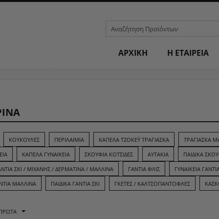
ΑΡΧΙΚΗ
H ΕΤΑΙΡΕΙΑ
ΡΙΝΑ
ΚΟΥΚΟΎΛΕΣ
ΠΕΡΙΛΑΊΜΙΑ
ΚΑΠΈΛΑ ΤΖΟΚΕΫ ΤΡΑΓΙΑΣΚΑ
ΤΡΑΓΙΑΣΚΑ Μ
ΕΊΑ
ΚΑΠΈΛΑ ΓΥΝΑΙΚΕΊΑ
ΣΚΟΥΦΙΆ ΚΟΤΣΊΔΕΣ
ΑΥΤΆΚΙΑ
ΠΑΙΔΙΚΆ ΣΚΟ
ΝΤΙΑ ΣΚΊ / ΜΙΧΑΝΉΣ / ΔΕΡΜΆΤΙΝΑ / ΜΆΛΛΙΝΑ
ΓΆΝΤΙΑ ΦΛΙΣ
ΓΥΝΑΙΚΕΊΑ ΓΆΝΤΙ
ΆΝΤΙΑ ΜΆΛΛΙΝΑ
ΠΑΙΔΙΚΆ ΓΆΝΤΙΑ ΣΚΊ
ΓΚΈΤΕΣ / ΚΑΛΤΣΟΠΑΝΤΌΦΛΕΣ
ΚΑΣ
 ΠΡΏΤΑ