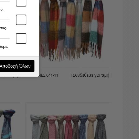
υ.
σας.
ουμε.
Αποδοχή Όλων
ε για τιμή ]
ΠΑΣΜΊΝΕΣ 641-11
[ Συνδεθείτε για τιμή ]