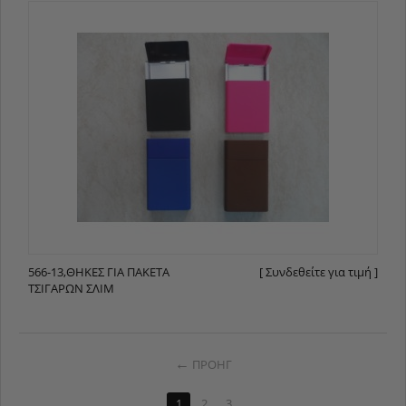
566-13,ΘΉΚΕΣ ΓΙΑ ΠΑΚΈΤΑ
[ Συνδεθείτε για τιμή ]
ΤΣΙΓΆΡΩΝ ΣΛΊΜ
ΠΡΟΗΓ
1
2
3