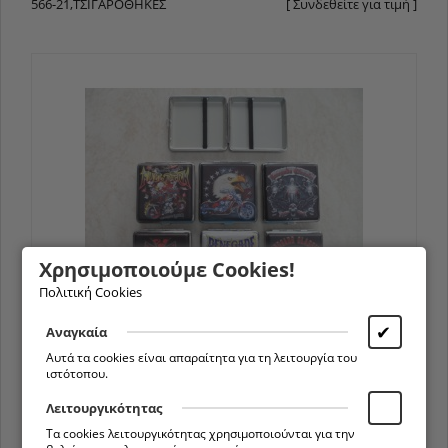
566-21,ΤΣΙΓΑΡΟΘΉΚΕΣ
[ Συνδεθείτε για τιμή ]
Χρησιμοποιούμε Cookies!
Πολιτική Cookies
✔
Αναγκαία
566-22,ΤΣΙΓΑΡΟΘΉΚΕΣ
[ Συνδεθείτε για τιμή ]
Αυτά τα cookies είναι απαραίτητα για τη λειτουργία του
ιστότοπου.
Λειτουργικότητας
Τα cookies λειτουργικότητας χρησιμοποιούνται για την