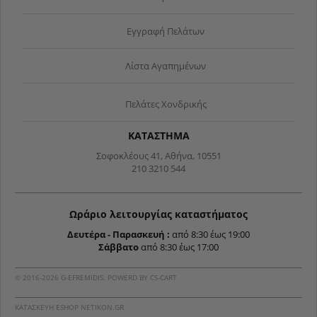
Εγγραφή Πελάτων
Λίστα Αγαπημένων
Πελάτες Χονδρικής
ΚΑΤΑΣΤΗΜΑ
Σοφοκλέους 41, Αθήνα, 10551
210 3210 544
Ωράριο λειτουργίας καταστήματος
Δευτέρα - Παρασκευή
:
από 8:30 έως 19:00
Σάββατο
από 8:30 έως 17:00
© 2016-2026 G-EFREMIDIS. POWERD BY
CS-CART
ΚΑΤΑΣΚΕΥΉ ESHOP NETIKON.GR