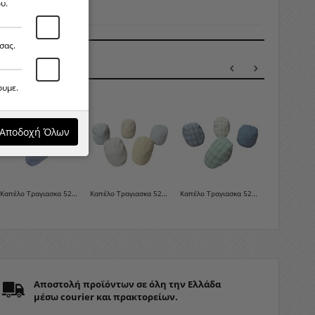
υ.
σας.
ΛΑ ΠΡΟΪΌΝΤΑ
ουμε.
Αποδοχή Όλων
Καπέλο Τραγιασκα 525-0-9
Καπέλο Τραγιασκα 525-0-8
Καπέλο Τραγιασκα 525-0-7
Αποστολή προϊόντων σε όλη την Ελλάδα
μέσω courier και πρακτορείων.