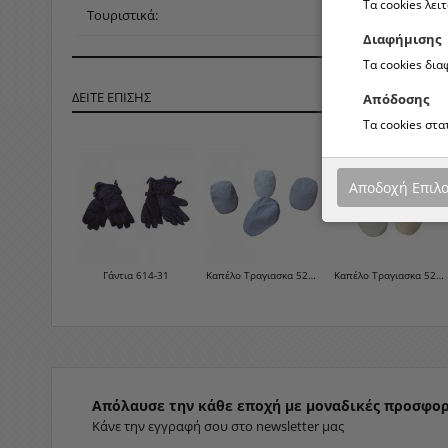
Τα cookies λει
Τουριστικά:
Διαφήμισης
Τα cookies δι
ΔΕΙΤΕ ΕΠΙΣΗΣ
Απόδοσης
Τα cookies στ
Αποδοχή Επιλ
Γάντια 614-31
Καπέλο Τραγιασκα 525-0-9
Καπέλο Τραγιασκα 525-0-8
Απόλαυσε την κάθε εποχή με μοναδικές προσφορ
Κάνε την εγγραφή σου στο newsletter μας