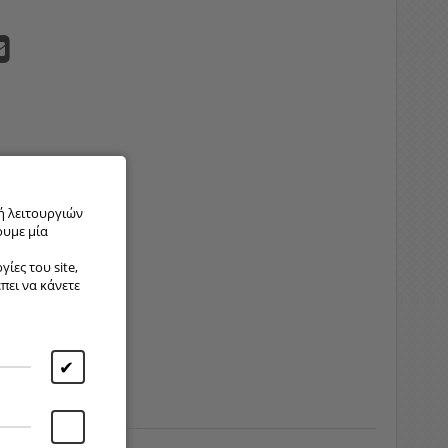
ή λειτουργιών
ουμε μία
ίες του site,
έπει να κάνετε
✔