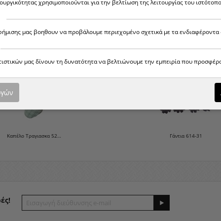
τουργικότητας χρησιμοποιούνται για την βελτίωση της λειτουργίας του ιστότοπο
αφήμισης μας βοηθουν να προβάλουμε περιεχομένο σχετικά με τα ενδιαφέροντα 
ΣΥΝΔΥΆΣΤΕ ΤΟ ΜΕ ΆΛ
ατιστικών μας δίνουν τη δυνατότητα να βελτιώνουμε την εμπειρία που προσφέρ
Καπέλο Τραγιασκα 525-0-6
Καπέλο Τραγιασκα 525-0-5
ογών
Καπέλο Τραγιασκα 525-0-7
Γάντια 614-31
ές!