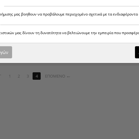
αφήμισης μας βοηθουν να προβάλουμε περιεχομένο σχετικά με τα ενδιαφέροντα 
ατιστικών μας δίνουν τη δυνατότητα να βελτιώνουμε την εμπειρία που προσφέρ
ΚΑΠΈΛO ΤΖΌΚΕΫ 578-7
[ Συνδεθείτ
ΖΌΚΕΫ 578-8
[ Συνδεθείτε για τιμή ]
ογών
Γ
1
2
3
4
ΕΠΌΜΕΝΟ