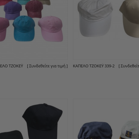
ΠΈΛO ΤΖΌΚΕΫ
[ Συνδεθείτε για τιμή ]
ΚΑΠΈΛO ΤΖΌΚΕΫ 339-2
[ Συνδεθείτ