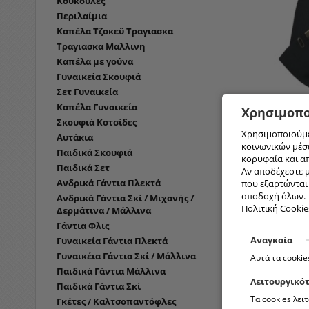
Κουκούλες
Περιλαίμια
Καπέλα Τζοκεϋ Τραγιασκα
Τραγιασκα Μαλλινη
Καπέλα με γούνα
Γυναικεία Σκουφιά
Σετ Γυναικεία
Καπέλα Γυναικεία
Χρησιμοπο
460-4 ΚΑ
Σκουφιά Κοτσίδες
ΜΕΓΆΛΟ 
Χρησιμοποιούμε
Αυτάκια
κοινωνικών μέσω
Παιδικά Σκουφιά
κορυφαία και α
Παιδικά Σετ
Αν αποδέχεστε μ
Ανδρικά Γάντια Πλεκτά
που εξαρτώνται α
αποδοχή όλων.
Ανδρικά Γάντια Σκί / Μιχανής /
Πολιτική Cookie
Δερμάτινα / Μάλλινα
Γάντια Φλις
Αναγκαία
Γυναικεία Γάντια Πλεκτά
Γυναικέια Γάντια Σκί / Μάλλινα
Αυτά τα cookie
Παιδικά Γάντια Μάλλινα
Λειτουργικό
Παιδικά Γάντια Σκί
Τα cookies λει
Γκέτες / Καλτσοπαντόφλες