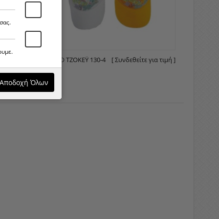
σας.
ουμε.
ε για τιμή ]
ΚΑΠΈΛO ΤΖΌΚΕΫ 130-4
[ Συνδεθείτε για τιμή ]
Αποδοχή Όλων