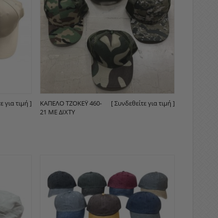
ε για τιμή ]
ΚΑΠΈΛO ΤΖΌΚΕΫ 460-
[ Συνδεθείτε για τιμή ]
21 ΜΕ ΔΊΧΤΥ