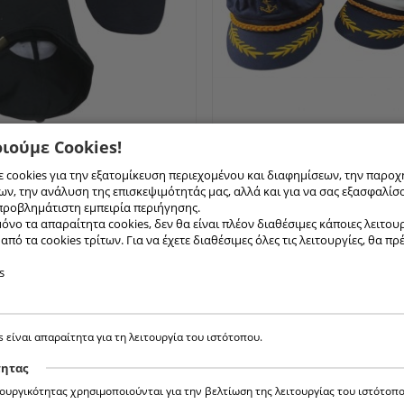
ιούμε Cookies!
ΠΈΛO ΤΖΌΚΕΫ
[ Συνδεθείτε για τιμή ]
580-1 ΚΑΠΈΛΟ
[ Συνδεθείτ
ΓΕΊΣΟ
ΠΆΝΙΝΟ
 cookies για την εξατομίκευση περιεχομένου και διαφημίσεων, την παροχ
ν, την ανάλυση της επισκεψιμότητάς μας, αλλά και για να σας εξασφαλίσ
προβλημάτιστη εμπειρία περιήγησης.
όνο τα απαραίτητα cookies, δεν θα είναι πλέον διαθέσιμες κάποιες λειτουργ
πό τα cookies τρίτων. Για να έχετε διαθέσιμες όλες τις λειτουργίες, θα πρ
s
s είναι απαραίτητα για τη λειτουργία του ιστότοπου.
τητας
τουργικότητας χρησιμοποιούνται για την βελτίωση της λειτουργίας του ιστότοπο