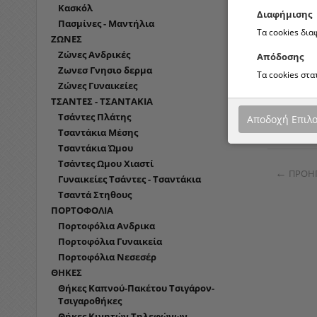
Κασκόλ
Διαφήμισης
Πασμίνες - Μαντήλια
Τα cookies δι
ΖΩΝΕΣ
Ζώνες Ανδρικές
Απόδοσης
Ζωνεσ Γνησιο δερμα
Τα cookies στ
Ζώνες Γυναικείες
ΚΑΠΈΛO Τ
ΤΣΑΝΤΕΣ - ΤΣΑΝΤΑΚΙΑ
Τσάντες Πλάτης
Αποδοχή Επιλ
Τσαντάκια Μέσης
Τσαντάκια Ώμου
Τσάντες Ωμου Χιαστί
ΠΡΟΗ
Γυναικείες Τσάντες - Τσαντάκια
Τσαντά Στηθους
ΠΟΡΤΟΦΟΛΙΑ
Πορτοφόλια Ανδρικα
Πορτοφόλια Γυναικεία
Πορτοφόλια Νεσεσέρ
ΘΗΚΕΣ
Θήκες Καπνού-Πακέτου Τσιγάρον-
Τσιγαροθήκες
Θήκες Κινητών Τηλεφώνων