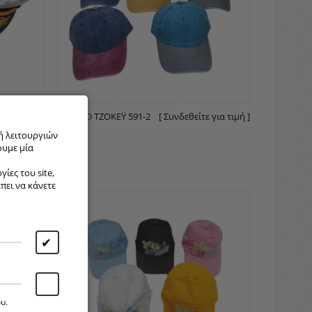
ε για τιμή ]
ΚΑΠΈΛO ΤΖΌΚΕΫ 591-2
[ Συνδεθείτε για τιμή ]
ή λειτουργιών
ουμε μία
ίες του site,
έπει να κάνετε
✔
υ.