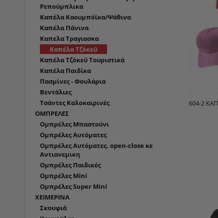
Ρεπούμπλικα
Καπέλα Καουμπόϊκα/Ψάθινα
Καπέλα Πάνινα
Καπελα Τραγιασκα
Καπέλα Τζόκεϋ
Καπέλα Τζόκεϋ Τουριστικά
Καπέλα Παιδίκα
Πασμίνες - Φουλάρια
Βεντάλιες
Τσάντες Καλοκαιρινές
604-2 ΚΑ
ΟΜΠΡΕΛΕΣ
Ομπρέλες Μπαστούνι
Ομπρέλες Αυτόματες
Ομπρέλες Αυτόματες. open-close κε
Αντιανεμικη
Ομπρέλες Παιδικές
Ομπρέλες Mini
Ομπρέλες Super Mini
ΧΕΙΜΕΡΙΝΑ
Σκουφιά