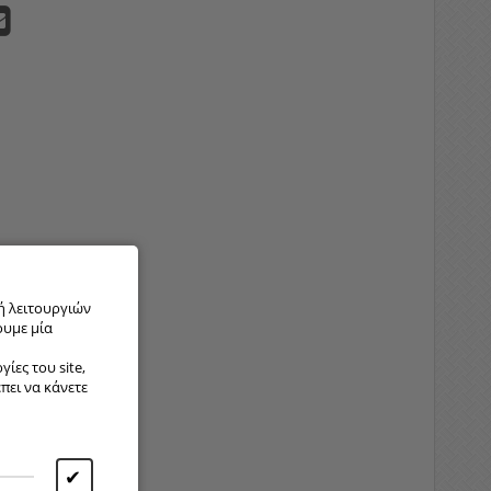
ή λειτουργιών
ουμε μία
ίες του site,
έπει να κάνετε
✔