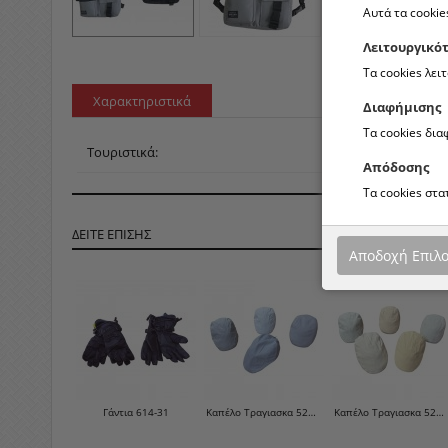
Αυτά τα cookie
Λειτουργικό
Τα cookies λει
Χαρακτηριστικά
Διαφήμισης
Τα cookies δι
Τουριστικά:
Απόδοσης
Τα cookies στ
ΔΕΙΤΕ ΕΠΙΣΗΣ
Αποδοχή Επιλ
Γάντια 614-31
Καπέλο Τραγιασκα 525-0-9
Καπέλο Τραγιασκα 525-0-8